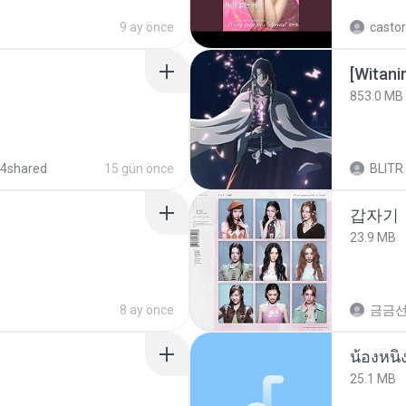
9 ay önce
castor
[Witan
853.0 MB
 4shared
15 gün önce
BLITR
갑자기
23.9 MB
8 ay önce
금금
25.1 MB