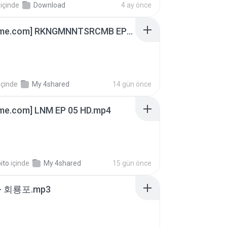
içinde
Download
4 ay önce
[Witanime.com] RKNGMNNTSRCMB EP 05 HD.mp4
içinde
My 4shared
14 gün önce
ime.com] LNM EP 05 HD.mp4
ito
içinde
My 4shared
15 gün önce
- 회룡포.mp3