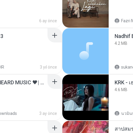
6 ay önce
Fazri 
3
4.2 MB
HR
3 yıl önce
sukand
ไม่มีใครรู้ตัวเรา– UNHEARD MUSIC 🖤| Official Lyric Video | เพลงสู้ชีวิต
4.6 MB
ownloads
3 ay önce
นวมิน
สาปสมร