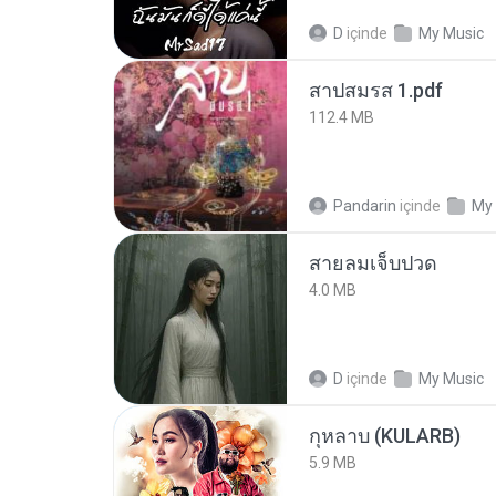
D
içinde
My Music
สาปสมรส 1.pdf
112.4 MB
Pandarin
içinde
My
สายลมเจ็บปวด
4.0 MB
D
içinde
My Music
กุหลาบ (KULARB)
5.9 MB