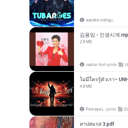
aandre.rodrigues
김용임 - 인생시계.mp
2.8 MB
castor-trot
içinde
L
4.8 MB
Peeraya L.
içinde
D
สาปสมรส 3.pdf