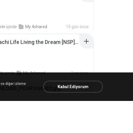
rin
içinde
My 4shared
15 gün önce
Tomodachi Life Living the Dream [NSP].torrent
ob
içinde
My 4shared
2 ay önce
 ve diğer izleme
Kabul Ediyorum
NLOAD_FOURSHARED.jpg
dthree A.
12 ay önce