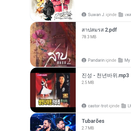
Suwan J.
içinde
เพ
สาปสมรส 2.pdf
78.3 MB
Pandarin
içinde
My
진성 - 천년바위.mp3
2.5 MB
castor-trot
içinde
L
Tubarões
2.7 MB