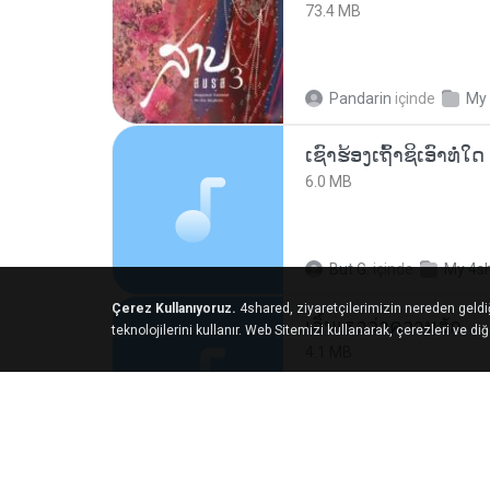
73.4 MB
Pandarin
içinde
My
6.0 MB
But G.
içinde
My 4s
Çerez Kullanıyoruz.
4shared, ziyaretçilerimizin nereden geldi
เอิ้นเธอว่าความฮัก
teknolojilerini kullanır. Web Sitemizi kullanarak, çerezleri ve di
4.1 MB
ถามพ่อ&#39;พ ม.
içinde