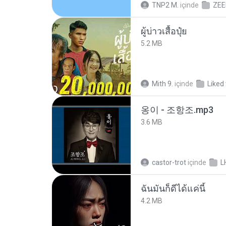
TNP2 M.
içinde
ZEE
ผู้บ่าวเสื้อปุ๋ย
5.2 MB
Mith 9.
içinde
Liked
옹이 - 조항조.mp3
3.6 MB
castor-trot
içinde
L
ฉันมันก็ดีได้แค่นี้
4.2 MB