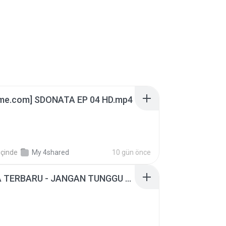
ime.com] SDONATA EP 04 HD.mp4
içinde
My 4shared
10 gün önce
ADELLA TERBARU - JANGAN TUNGGU LAMA LAMA - GELAS RETAK - OM ADELLA FULL ALBUM TERBARU 2026