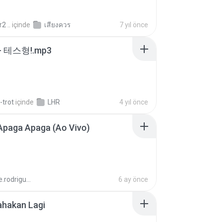
2 ..
içinde
เสียงควร
7 yıl önce
 테스형!.mp3
-trot
içinde
LHR
4 yıl önce
Apaga Apaga (Ao Vivo)
aandre.rodrigues
6 ay önce
ahakan Lagi