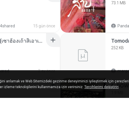
73.1 MB
 4shared
15 gün önce
Panda
ເຊົາຮ້ອງເຖົ້າຊິເອົາທໍ່ໃດ (เซาฮ้องเถ้าสิเอาเท่าใด) ບຸນເກີດ ຫນູຫ່ວງ ft. ໂສພາ ຈຸນທະລາ
252 KB
hared
2 ay önce
marg
ğini anlamak ve Web Sitemizdeki gezinme deneyiminizi iyileştirmek için çerezleri
1_DOW
ğer izleme teknolojilerini kullanmamıza izin verirsiniz.
Tercihlerimi değiştirin
1.9 MB
2 ay önce
Wtlpro