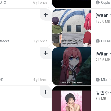
D_X
6 yıl önce
Cuplis
186.0 MB
 tracks
1 yıl önce
LOLKI
[Witan
218.6 MB
HR
4 yıl önce
MUrab
강민주 
3.5 MB