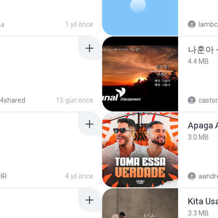
ลง
1 yıl önce
lambcr
나훈아 -
4.4 MB
 4shared
15 gün önce
castor
Apaga 
3.0 MB
HR
4 yıl önce
Kita Us
3.3 MB