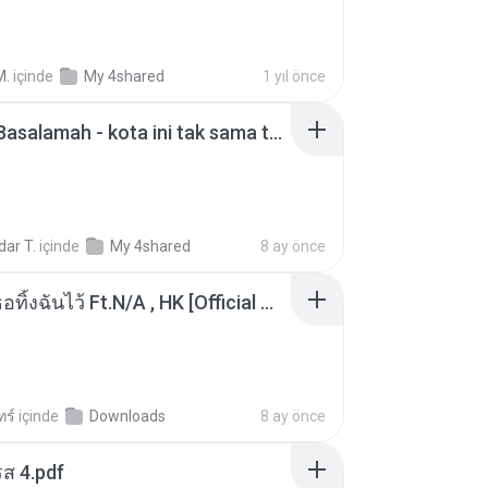
M.
içinde
My 4shared
1 yıl önce
Nadhif Basalamah - kota ini tak sama tanpamu (Official Lyric Video).mp3
ar T.
içinde
My 4shared
8 ay önce
KRK - เธอทิ้งฉันไว้ Ft.N/A , HK [Official MV]
ทร์
içinde
Downloads
8 ay önce
ส 4.pdf