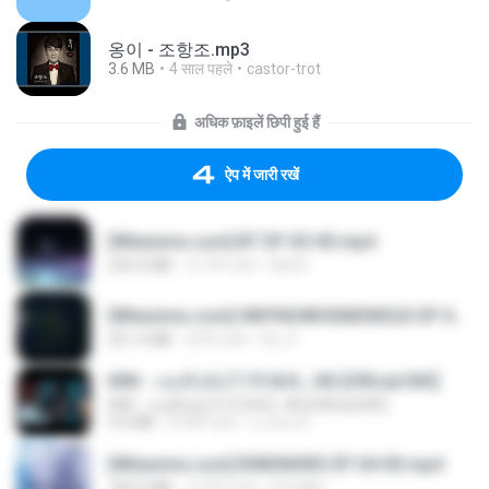
옹이 - 조항조.mp3
3.6 MB
4 साल पहले
castor-trot
अधिक फ़ाइलें छिपी हुई हैं
ऐप में जारी रखें
[Witanime.com] BT EP 03 HD.mp4
250.0 MB
21 दिन पहले
BAXK
[Witanime.com] HMYNGWHSNIDMS2S EP 05 HD.mp4
251.4 MB
8 दिन पहले
KILJY
KRK - เธอทิ้งฉันไว้ Ft.N/A , HK [Official MV]
KRK - เธอทิ้งฉันไว้ Ft.N/A , HK [Official MV]
4.6 MB
8 महीने पहले
นวมินทร์
[Witanime.com] R0NSNHRS EP 04 HD.mp4
184.4 MB
15 दिन पहले
RYUMIN