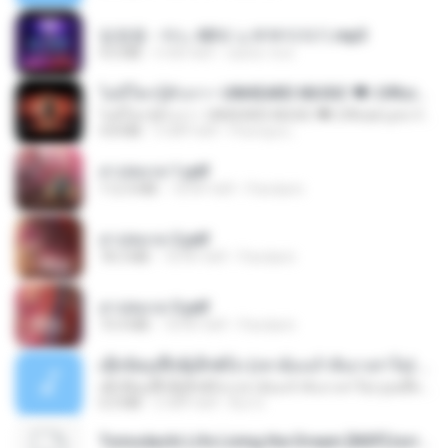
임영웅 - 어느 60대 노부부이야기.mp3
4.6 MB
4 साल पहले
castor-trot
ไม่มีใครรู้ตัวเรา– UNHEARD MUSIC 🖤| Official Lyric Video | เพลงสู้ชีวิต
ไม่มีใครรู้ตัวเรา– UNHEARD MUSIC 🖤| Official Lyric Video | เพลงสู้ชีวิต
4.8 MB
3 महीने पहले
Peeraya L.
สาปสมรส 1.pdf
112.4 MB
18 दिन पहले
Pandarin
สาปสมรส 2.pdf
78.3 MB
18 दिन पहले
Pandarin
สาปสมรส 3.pdf
73.4 MB
18 दिन पहले
Pandarin
ເຊົາຮ້ອງເຖົ້າຊິເອົາທໍ່ໃດ (เซาฮ้องเถ้าสิเอาเท่าใด) ບຸນເກີດ ຫນູຫ່ວງ ft. ໂສພາ ຈຸນທະລາ
ເຊົາຮ້ອງເຖົ້າຊິເອົາທໍ່ໃດ (เซาฮ้องเถ้าสิเอาเท่าใด) ບຸນເກີດ ຫນູຫ່ວງ ft. ໂສພາ ຈຸນທະລາ
6.0 MB
2 महीने पहले
But G.
Tomodachi Life Living the Dream [NSP].torrent