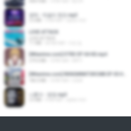
408.9 MB
14 दिन पहले
BLITR
영탁 - 막걸리 한잔.mp3
3.2 MB
3 साल पहले
castor-trot
LOVE ATTACK
LOVE ATTACK
7.1 MB
एक साल पहले
지빈 임.
[Witanime.com] DTRD EP 04 HD.mp4
279.0 MB
10 दिन पहले
DRTY
[Witanime.com] RKNGMNNTSRCMB EP 05 HD.mp4
186.0 MB
16 दिन पहले
LOLKI
나훈아 - 영영.mp3
3.5 MB
4 साल पहले
castor-trot