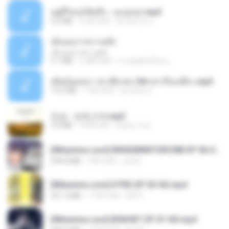
อยู่ที่ไหนก็คิดถึง - เมนทอล.mp3
4.2 MB
2 साल पहले
มันไม้สาย ม.
เอิ้นเธอว่าความฮัก
เอิ้นเธอว่าความฮัก
4.1 MB
2 महीने पहले
ถามพ่อ&#39;พ ม.
เมียน้อยเหงา พาเสียวค่ะ18+เล่าเรื่องเสียว.mp3
14.2 MB
7 साल पहले
อมรพันธ์ จ.
진성 - 보릿고개.mp3
3.4 MB
4 साल पहले
castor-trot
[Witanime.com] RKNGMNNTSRCMB EP 06 HD.mp4
294.8 MB
9 दिन पहले
LOLKI
[Witanime.com] DTRD EP 03 HD.mp4
321.3 MB
17 दिन पहले
DRTY
[Witanime.com] BSKHKT EP 01 HD.mp4