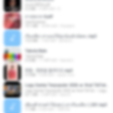
ฉันมันก็ดีได้แค่นี้
4.2 MB
9 महीने पहले
D
สาปสมรส 4.pdf
CamScanner
73.1 MB
18 दिन पहले
Pandarin
เรื่องเสียว สาแอบให้ลูกน้องผัวเย็ดคะ.mp3
13.6 MB
7 साल पहले
lambcr2 ..
Tabola Bale
Tabola Bale
4.4 MB
11 महीने पहले
Hamdi U.
현철 - 청춘을 돌려다오.mp3
3.3 MB
4 साल पहले
castor-trot
Lagu Santai Terpopuler 2026 🔥 Viral TikTok — Lagu Pop Indonesia Terbaru & Paling Hits 2026
Lagu Santai Terpopuler 2026 🔥 Viral TikTok — Lagu Pop Indonesia Terbaru & Paling Hits 2026
65.1 MB
3 महीने पहले
Azis N.
เพื่อนพี่ ช่วยทำให้เสด ( เล่าเรื่องเสียว ) 201.mp3
7.1 MB
6 साल पहले
TNP2 M.