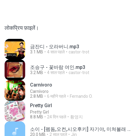
लोकप्रिय फ़ाइलें।
금잔디 - 오라버니.mp3
3.1 MB
4 साल पहले
castor-trot
조승구 - 꽃바람 여인.mp3
3.2 MB
4 साल पहले
castor-trot
Carnívoro
Carnívoro
2.8 MB
6 महीने पहले
Fernando O.
Pretty Girl
Pretty Girl
8.8 MB
24 दिन पहले
황영지
소이 - [펨돔,오컨,시오후키] 자기야, 미쳐볼래 #남성향 #ASMR #펨돔 #여공남수 #19금.mp3
20.0 MB
2 साल पहले
Jin