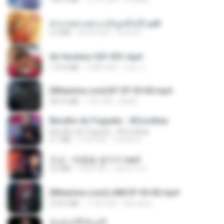
ฝ่าบาททรงพระเจริญหมื่นปี1.pdf
6.4 MB
एक साल पहले
Orasa K.
Air Hostess S01 E01.mp4
174.4 MB
3 महीने पहले
민호 이.
[Witanime.com] BT EP 05 HD.mp4
287.6 MB
7 दिन पहले
BAXK
Barulho do Foguete - #Escolhas
Barulho do Foguete - #Escolhas
2.1 MB
2 साल पहले
Camila A.
진성 - 태클을 걸지마.mp3
3.0 MB
4 साल पहले
castor-trot
[Witanime.com] LNM EP 05 HD.mp4
218.6 MB
17 दिन पहले
MUrabito
ฉันมันก็ดีได้แค่นี้