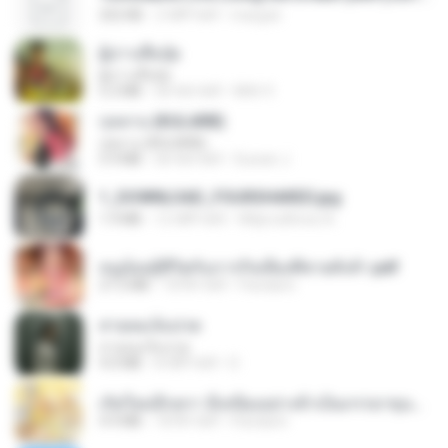
252 KB
2 महीने पहले
margob
ผู้บ่าวเสื้อปุ๋ย
ผู้บ่าวเสื้อปุ๋ย
5.2 MB
एक साल पहले
Mith 9.
กุหลาบ (KULARB)
กุหลาบ (KULARB)
5.9 MB
एक साल पहले
Suwan J.
1_DOWNLOAD_FOURSHARED.jpg
1.9 MB
12 महीने पहले
Wtlprodthree A.
หนูน้อยสู้ชีวิตกับภารกิจเลี้ยงพี่ชายทั้งห้า.pdf
27.2 MB
18 दिन पहले
Pandarin
สายลมเจ็บปวด
สายลมเจ็บปวด
4.0 MB
8 महीने पहले
D
เกิดใหม่อีกครา อี๋เหนียงอย่างข้าเป็นภรรยาขุนนาง 1_ST.pdf
4.9 MB
18 दिन पहले
Pandarin